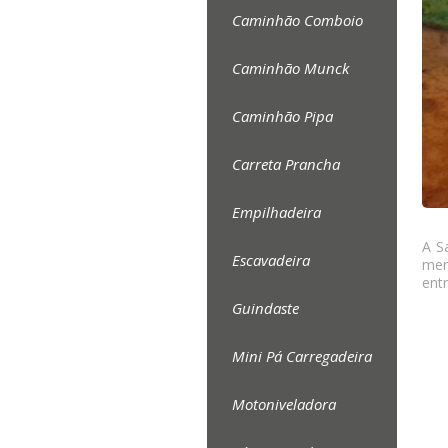
Caminhão Comboio
Caminhão Munck
Caminhão Pipa
Carreta Prancha
Empilhadeira
A S
Escavadeira
mer
ent
Guindaste
Mini Pá Carregadeira
Motoniveladora