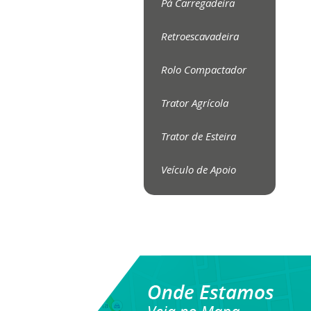
Pá Carregadeira
Retroescavadeira
Rolo Compactador
Trator Agrícola
Trator de Esteira
Veículo de Apoio