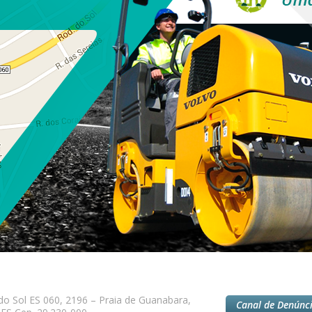
do Sol ES 060, 2196 – Praia de Guanabara,
Canal de Denúnc